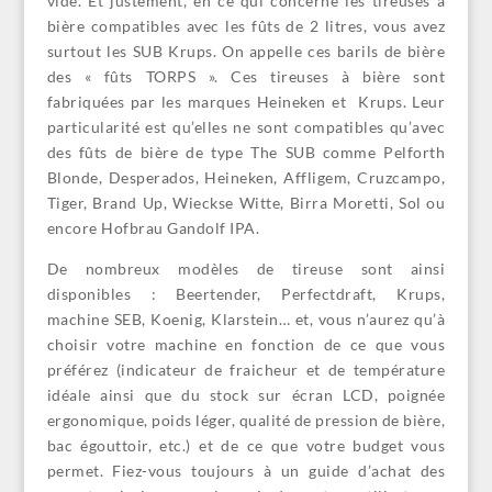
vide. Et justement, en ce qui concerne les tireuses à
bière compatibles avec les fûts de 2 litres, vous avez
surtout les SUB Krups. On appelle ces barils de bière
des « fûts TORPS ». Ces tireuses à bière sont
fabriquées par les marques Heineken et Krups. Leur
particularité est qu’elles ne sont compatibles qu’avec
des fûts de bière de type The SUB comme Pelforth
Blonde, Desperados, Heineken, Affligem, Cruzcampo,
Tiger, Brand Up, Wieckse Witte, Birra Moretti, Sol ou
encore Hofbrau Gandolf IPA.
De nombreux modèles de tireuse sont ainsi
disponibles : Beertender, Perfectdraft, Krups,
machine SEB, Koenig, Klarstein… et, vous n’aurez qu’à
choisir votre machine en fonction de ce que vous
préférez (indicateur de fraicheur et de température
idéale ainsi que du stock sur écran LCD, poignée
ergonomique, poids léger, qualité de pression de bière,
bac égouttoir, etc.) et de ce que votre budget vous
permet. Fiez-vous toujours à un guide d’achat des