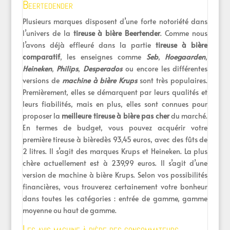
Beertedender
Plusieurs marques disposent d’une forte notoriété dans
l’univers de la
tireuse à bière Beertender
. Comme nous
l’avons déjà effleuré dans la partie
tireuse à bière
comparatif
, les enseignes comme
Seb
,
Hoegaarden
,
Heineken
,
Philips
,
Desperados
ou encore les différentes
versions de
machine à bière Krups
sont très populaires.
Premièrement, elles se démarquent par leurs qualités et
leurs fiabilités, mais en plus, elles sont connues pour
proposer la
meilleure tireuse à bière pas cher
du marché.
En termes de budget, vous pouvez acquérir votre
première tireuse à bièredès 93,45 euros, avec des fûts de
2 litres. Il s’agit des marques Krups et Heineken. La plus
chère actuellement est à 239,99 euros. Il s’agit d’une
version de machine à bière Krups. Selon vos possibilités
financières, vous trouverez certainement votre bonheur
dans toutes les catégories : entrée de gamme, gamme
moyenne ou haut de gamme.
Les avis machine à bière des consommateurs