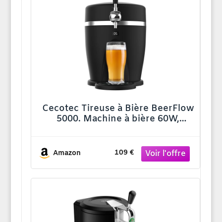
Cecotec Tireuse à Bière BeerFlow
5000. Machine à bière 60W,
température de 3-6°C, compatible
avec barils pressurisés de 5L, avec
poignée, plateau d'égouttage et
109 €
Amazon
pieds antidérapants