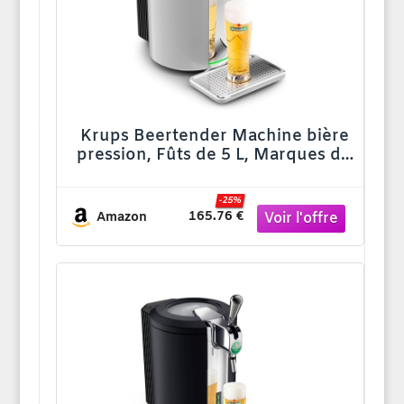
Krups Beertender Machine bière
pression, Fûts de 5 L, Marques du
groupe Heineken, Témoin
lumineux, Température et mousse
-25%
parfaites, Bière fraîche,
165.76 €
Amazon
Installation facile, Compact
VB452E10