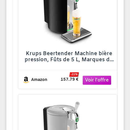
Krups Beertender Machine bière
pression, Fûts de 5 L, Marques du
groupe Heineken, Témoin
lumineux, Température et mousse
-21%
parfaites, Bière fraîche,
157.79 €
Amazon
Installation facile, Compact noire
VB450E10